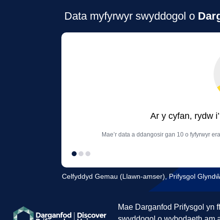
Data myfyrwyr swyddogol o
Darg
Ar y cyfan, rydw 
Mae’r data a ddangosir gan 10 o fyfyrwyr era
Celfyddyd Gemau (Llawn-amser), Prifysgol Glynd
Mae Darganfod Prifysgol yn f
swyddogol o wybodaeth am 